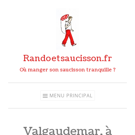
Aller
au
contenu
Rando
et
saucisson.fr
Où manger son saucisson tranquille ?
MENU PRINCIPAL
Valgaudemar, à